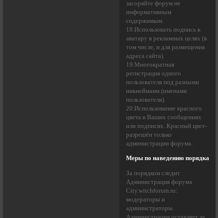
засоряйте форум не
информативным
содержимым.
18.Использовать подпись к
аватару в рекламных целях (в
том числе, и для размещения
адреса сайта).
19.Многократная
регистрация одного
пользователя под разными
никнеймами (именами
пользователя).
20.Использование красного
цвета в Ваших сообщениях
или подписях. Красный цвет-
разрешён только
администрации форума.
Меры по наведению порядка
За порядком следит
Администрация форума
City.witchforum.ru:
модераторы и
администраторы.
Администрация оставляет за