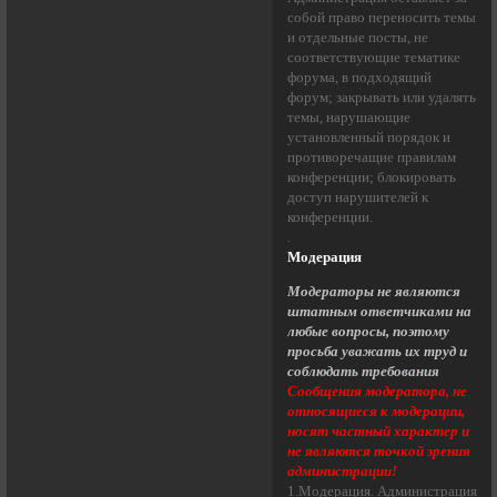
собой право переносить темы
и отдельные посты, не
соответствующие тематике
форума, в подходящий
форум; закрывать или удалять
темы, нарушающие
установленный порядок и
противоречащие правилам
конференции; блокировать
доступ нарушителей к
конференции.
.
Модерация
Модераторы не являются
штатным ответчиками на
любые вопросы, поэтому
просьба уважать их труд и
соблюдать требования
Сообщения модератора, не
относящиеся к модерации,
носят частный характер и
не являются точкой зрения
администрации!
1.Модерация. Администрация