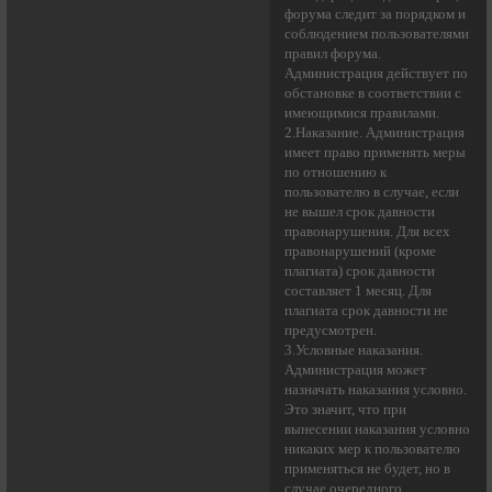
форума следит за порядком и
соблюдением пользователями
правил форума.
Администрация действует по
обстановке в соответствии с
имеющимися правилами.
2.Наказание. Администрация
имеет право применять меры
по отношению к
пользователю в случае, если
не вышел срок давности
правонарушения. Для всех
правонарушений (кроме
плагиата) срок давности
составляет 1 месяц. Для
плагиата срок давности не
предусмотрен.
3.Условные наказания.
Администрация может
назначать наказания условно.
Это значит, что при
вынесении наказания условно
никаких мер к пользователю
применяться не будет, но в
случае очередного