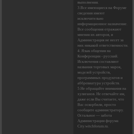
выполнения.
3.Все имеющиеся на Форуме
сведения имеют
исключительно
информационное назначение.
Все сообщения отражают
мнения их авторов, и
Администрация не несет за
них никакой ответственности.
4. Язык общения на
Конференции - русский.
Исключения составляют
названия торговых марок,
моделей устройств,
программных продуктов и
аббревиатура устройств.
5.Не обращайте внимания на
хулиганов. Не отвечайте им,
даже если Вы считаете, что
Вас оскорбили, просто
сообщите администратору.
Остальное — забота
Администрации форума
City.witchforum.ru.