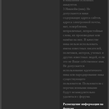
и наказании основных
аккаунтов.
3.Никнейм (ник). Не
допускаются ники
содержащие адреса сайтов,
адреса электронной почты,
мат, оскорбления,
неприличные, непристойные
слова, их производные или
намёки на них. В качестве
ника нельзя использовать
имена известных писателей,
политиков, актеров, ученых и
других известных людей, если
это не Ваше собственное имя.
Не допускается
использование идентичного
ника или пародирование ника
существующего
пользователя. Пользователи с
перечисленными никами
будут незамедлительно
удаляться с форума.
Размещение информации на
форуме