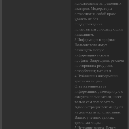
использование запрещенных
аватаров, Модераторы
оставляют за собой право
удалять их без
предупреждения
пользователя с последующим
наказанием.
3.Информация в профиле.
Пользователи могут
размещать любую
информацию в своем
профиле. Запрещены: реклама
посторонних ресурсов;
оскорбления; мат и т.п.
4.Публикация информации
третьими лицами.
Ответственность за
информацию, размещенную с
аккаунта пользователя, несет
только сам пользователь.
Администрация рекомендуют
не допускать использования
Ваших учетных данных
третьими лицами.
5.Незнание закона. Перед