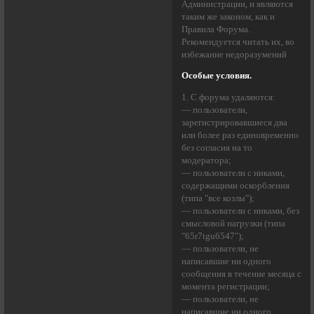
Администрации, и являются
таким же законом, как и
Правила Форума.
Рекомендуется читать их, во
избежание недоразумений
Особые условия.
1. С форума удаляются:
— пользователи,
зарегистрировавшиеся два
или более раз единовременно
без согласия на то
модератора;
— пользователи с никами,
содержащими оскорбления
(типа "все козлы");
— пользователи с никами, без
смысловой нагрузки (типа
"65r7tgu6547");
— пользователи, не
написавшие ни одного
сообщения в течение месяца с
момента регистрации;
— пользователи, не
написавшие ни одного