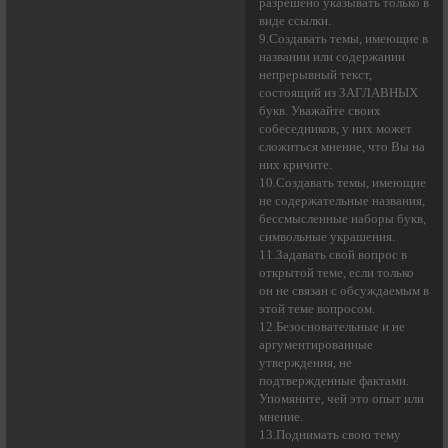
разрешено указывать только в
виде ссылки.
9.Создавать темы, имеющие в
названии или содержании
непрерывный текст,
состоящий из ЗАГЛАВНЫХ
букв. Уважайте своих
собеседников, у них может
сложиться мнение, что Вы на
них кричите.
10.Создавать темы, имеющие
не содержательные названия,
бессмысленные наборы букв,
символьные украшения.
11.Задавать свой вопрос в
открытой теме, если только
он не связан с обсуждаемым в
этой теме вопросом.
12.Безосновательные и не
аргументированные
утверждения, не
подтвержденные фактами.
Упомяните, чей это опыт или
мнение.
13.Поднимать свою тему