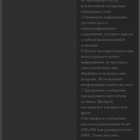
их посещаемости (За
исключением специально
отведенных тем)
5.Размещать информацию
эротического и
порнографического
содержания, ссылки и пароли
к сайтам вышеуказанной
тематики.
6.Писать бессмысленнyю или
малосодеpжательнyю
инфоpмацию, не несущую
смысловой нагрузки;
Флеймить в тематических
разделах; Использовать
конференцию в качестве чата.
7.Цитировать сообщения
предыдущего посетителя
целиком. Цитируя,
апеллируйте к конкретной
фразе.
8.Вставлять в сообщение
рисунок разрешением более
640x480 или размером более
40Кб. Такие рисунки