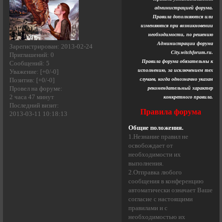
администрацией форума.
Правила дополняются или
изменяются при возникновении
необходимости, по решению
Администрации форума
Зарегистрирован
: 2013-02-24
City.witchforum.ru.
Приглашений:
0
Правила форума обязательны к
Сообщений:
5
исполнению, за исключением тех
Уважение:
[+0/-0]
случаев, когда однозначно указан
Позитив:
[+0/-0]
Провел на форуме:
рекомендательный характер
2 часа 47 минут
конкретного правила.
Последний визит:
Правила форума
2013-03-11 10:18:13
Общие положения.
1.Незнание правил не
освобождает от
необходимости их
выполнения.
2.Отправка любого
сообщения в конференцию
автоматически означает Ваше
согласие с настоящими
правилами и с
необходимостью их