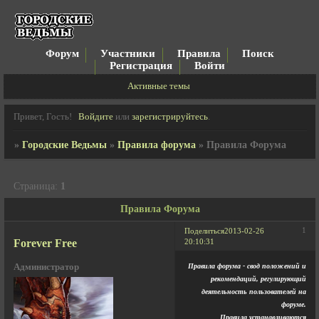
Форум
Участники
Правила
Поиск
Регистрация
Войти
Активные темы
Привет, Гость!
Войдите
или
зарегистрируйтесь
.
»
Городские Ведьмы
»
Правила форума
»
Правила Форума
Страница:
1
Правила Форума
1
Поделиться
2013-02-26
Forever Free
20:10:31
Администратор
Правила форума - свод положений и
рекомендаций, регулирующий
деятельность пользователей на
форуме.
Правила устанавливаются