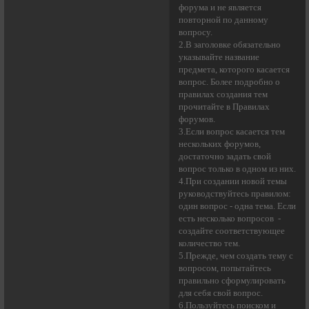
форума и не является
повторной по данному
вопросу.
2.В заголовке обязательно
указывайте название
предмета, которого касается
вопрос. Более подробно о
правилах создания тем
прочитайте в Правилах
форумов.
3.Если вопрос касается тем
нескольких форумов,
достаточно задать свой
вопрос только в одном из них.
4.При создании новой темы
руководствуйтесь правилом:
один вопрос - одна тема. Если
есть несколько вопросов -
создайте соответствующее
количество тем.
5.Прежде, чем создать тему с
вопросом, попытайтесь
правильно сформулировать
для себя свой вопрос.
6.Пользуйтесь поиском и