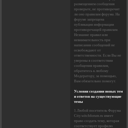
размещением сообщения
проверьте, не противоречит
ли оно правилам форума. На
форуме запрещена
публикация информации
противоречащей правилам.
Незнание правил или
невнимательность при
написании сообщений не
освобождают от
ответственности. Если Вы не
уверены в соответствии
сообщения правилам,
обратитесь к любому
Модератору, за помощью,
Вам обязательно помогут.
Условия создания новых тем
и ответов на существующие
темы
1.Любой посетитель Форума
City.witchforum.ru имеет
право создать тему, которая
соответствует профилю