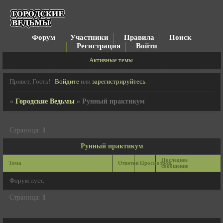
Форум
Участники
Правила
Поиск
Регистрация
Войти
Активные темы
Привет, Гость!
Войдите
или
зарегистрируйтесь
.
»
Городские Ведьмы
»
Рунный практикум
Страница:
1
Рунный практикум
Последнее
Тема
Ответов
Просмотров
сообщение
Форум пуст.
Страница:
1